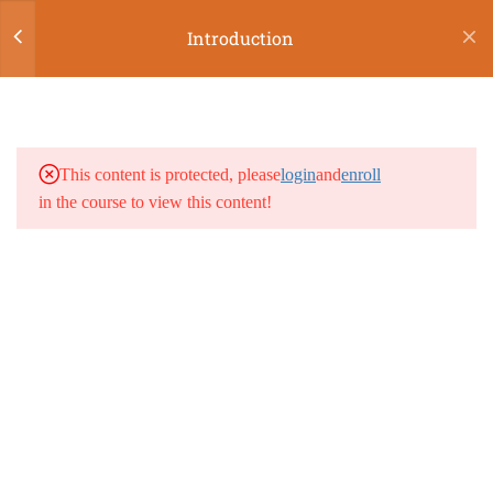
LOGIN
Introduction
5
INTRODUCTION
1.1
Introduction
This content is protected, please
login
and
enroll
in the course to view this content!
1.2
Signification profonde de
Guilgal
1.3
Pourquoi Guilgal est le point de
départ de cette formation
1.4
Un processus spirituel
1.5
Quatre attitudes majeures pour
réussir ce niveau